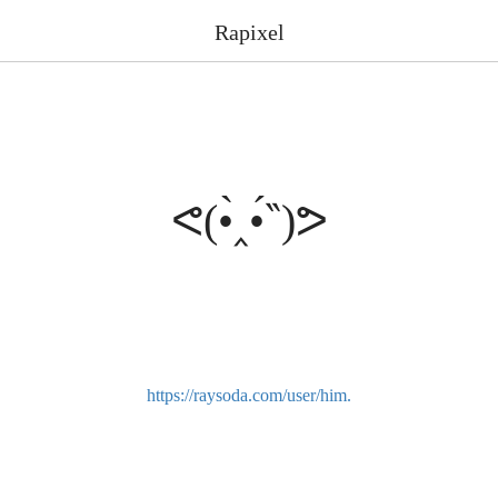
Rapixel
ᕙ(•̀‸•́‶)ᕗ
https://raysoda.com/user/him.