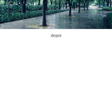
drypot