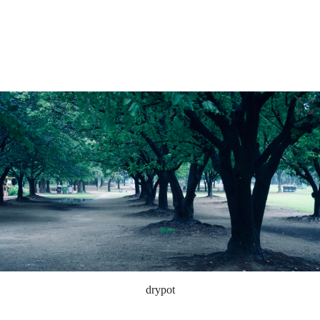
drypot