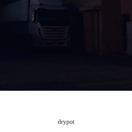
drypot